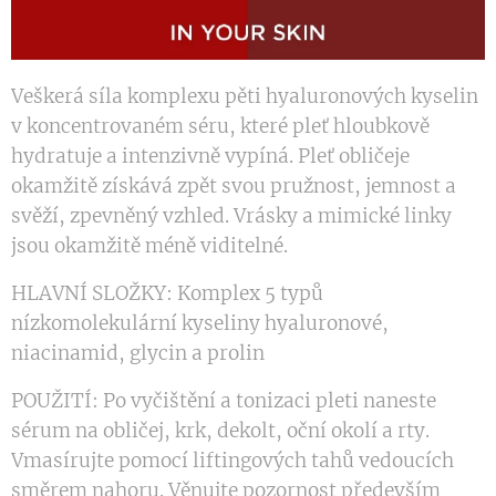
Veškerá síla komplexu pěti hyaluronových kyselin
v koncentrovaném séru, které pleť hloubkově
hydratuje a intenzivně vypíná. Pleť obličeje
okamžitě získává zpět svou pružnost, jemnost a
svěží, zpevněný vzhled. Vrásky a mimické linky
jsou okamžitě méně viditelné.
HLAVNÍ SLOŽKY: Komplex 5 typů
nízkomolekulární kyseliny hyaluronové,
niacinamid, glycin a prolin
POUŽITÍ: Po vyčištění a tonizaci pleti naneste
sérum na obličej, krk, dekolt, oční okolí a rty.
Vmasírujte pomocí liftingových tahů vedoucích
směrem nahoru. Věnujte pozornost především