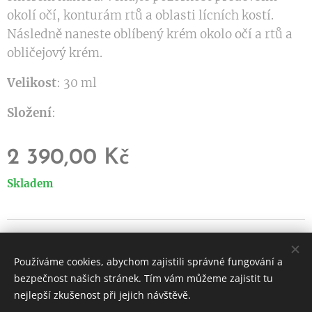
okolí očí, konturám rtů a oblasti lícních kostí.
Následně naneste oblíbený krém okolo očí a rtů a
obličejový krém.
Velikost
: 30 ml
Složení
:
2 390,00
Kč
Skladem
© 2024 Všechna práva vyhrazena
Používáme cookies, abychom zajistili správné fungování a
Vytvořeno službou
Webnode
Cookies
bezpečnost našich stránek. Tím vám můžeme zajistit tu
nejlepší zkušenost při jejich návštěvě.